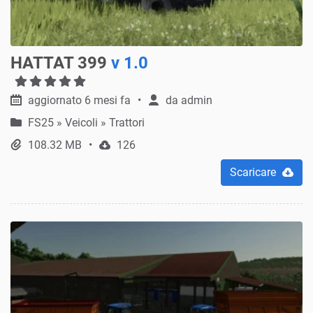
HATTAT 399
v 1.0
aggiornato 6 mesi fa
da
admin
FS25
»
Veicoli » Trattori
108.32 MB
126
Scaricare