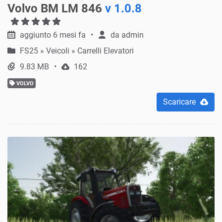
Volvo BM LM 846
v 1.0.8
aggiunto 6 mesi fa
da
admin
FS25
»
Veicoli » Carrelli Elevatori
9.83 MB
162
VOLVO
Scaricare