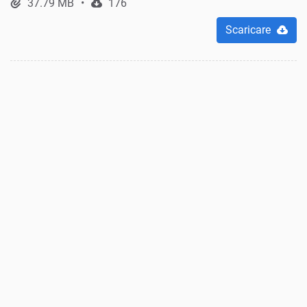
37.79 MB
176
Scaricare