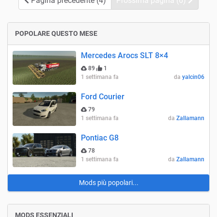
Pagina precedente (4)
Prossima pagina (6)
POPOLARE QUESTO MESE
Mercedes Arocs SLT 8×4
89
1
1 settimana fa
da
yalcin06
Ford Courier
79
1 settimana fa
da
Zallamann
Pontiac G8
78
1 settimana fa
da
Zallamann
Mods più popolari...
MODS ESSENZIALI