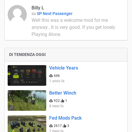
Billy L
su
SP Next Passenger
Well this was a welcome mod for me
anyway , It is very good. If you get lonely
Playing Alone.
DI TENDENZA OGGI
Vehicle Years
446
1 anno fa
Better Winch
922
1
8 mesi fa
Fed Mods Pack
2617
3
7 mesi fa