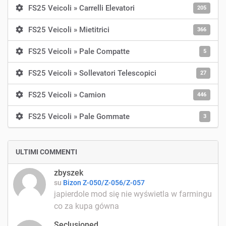
FS25 Veicoli » Carrelli Elevatori
205
FS25 Veicoli » Mietitrici
366
FS25 Veicoli » Pale Compatte
5
FS25 Veicoli » Sollevatori Telescopici
27
FS25 Veicoli » Camion
446
FS25 Veicoli » Pale Gommate
3
ULTIMI COMMENTI
zbyszek
su
Bizon Z-050/Z-056/Z-057
japierdole mod się nie wyświetla w farmingu
co za kupa gówna
Seclusioned