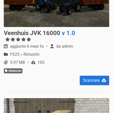
Veenhuis JVK 16000
v 1.0
aggiunto 6 mesi fa
da
admin
FS25
»
Rimorchi
5.97 MB
105
VEENHUIS
Scaricare