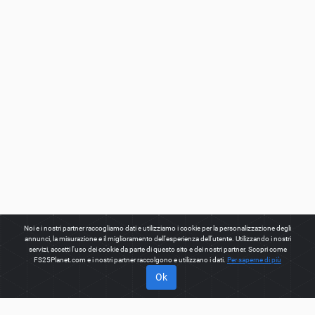
Noi e i nostri partner raccogliamo dati e utilizziamo i cookie per la personalizzazione degli
annunci, la misurazione e il miglioramento dell'esperienza dell'utente. Utilizzando i nostri
servizi, accetti l'uso dei cookie da parte di questo sito e dei nostri partner. Scopri come
FS25Planet.com e i nostri partner raccolgono e utilizzano i dati.
Per saperne di più
Ok