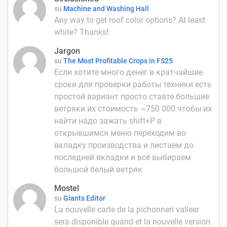
su
Machine and Washing Hall
Any way to get roof color options? At least
white? Thanks!
Jargon
su
The Most Profitable Crops in FS25
Если хотите много денег в кратчайшие
сроки для проверки работы техники есть
простой вариант просто ставте большие
ветряки их стоимость ~750 000 чтобы их
найти надо зажать shift+P в
открывшимся меню переходим во
вкладку производства и листаем до
последней вкладки и всё выбираем
большой белый ветряк
Mostel
su
Giants Editor
La nouvelle carte de la pichonneri valleer
sera disponible quand et la nouvelle version