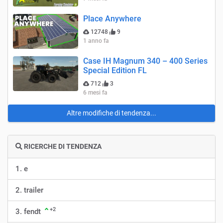
Place Anywhere
12748
9
1 anno fa
Case IH Magnum 340 – 400 Series
Special Edition FL
712
3
6 mesi fa
Altre modifiche di tendenza...
RICERCHE DI TENDENZA
1. e
2. trailer
+2
3. fendt