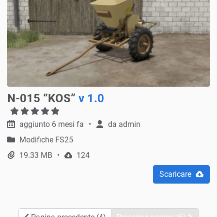
N-015 “KOS”
v 1.0
aggiunto 6 mesi fa
da
admin
Modifiche FS25
19.33 MB
124
Scaricare