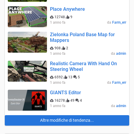
Place Anywhere
12748
9
1 anno fa
da
Farm_err
Zielonka Poland Base Map for
Mappers
908
2
1 anno fa
da
admin
Realistic Camera With Hand On
Steering Wheel
6592
13
5
1 anno fa
da
Farm_err
GIANTS Editor
16278
49
4
1 anno fa
da
admin
Altre modifiche di tendenza...