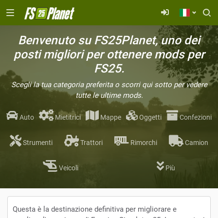
Benvenuto su FS25Planet, uno dei
posti migliori per ottenere mods per
FS25.
Scegli la tua categoria preferita o scorri qui sotto per vedere
tutte le ultime mods.
Auto
Mietitrici
Mappe
Oggetti
Confezioni
Strumenti
Trattori
Rimorchi
Camion
Veicoli
Più
Questa è la destinazione definitiva per migliorare e