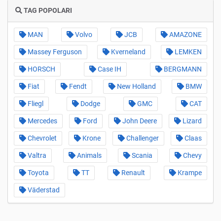
TAG POPOLARI
MAN
Volvo
JCB
AMAZONE
Massey Ferguson
Kverneland
LEMKEN
HORSCH
Case IH
BERGMANN
Fiat
Fendt
New Holland
BMW
Fliegl
Dodge
GMC
CAT
Mercedes
Ford
John Deere
Lizard
Chevrolet
Krone
Challenger
Claas
Valtra
Animals
Scania
Chevy
Toyota
TT
Renault
Krampe
Väderstad