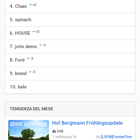
+2
4. Claas
5. spinach
+2
6. HOUSE
-3
7. john deere
-3
8. Ford
-3
9. brand
10. bale
TENDENZA DEL MESE
Hof Bergmann Frühlingsupdate
648
1 settimana fa
da
[LSFM]FarmerTom