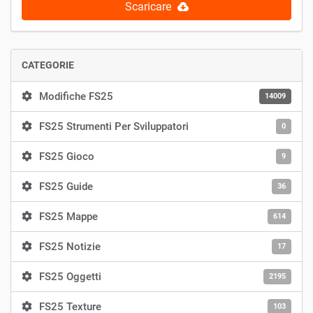
Scaricare
CATEGORIE
Modifiche FS25
14009
FS25 Strumenti Per Sviluppatori
0
FS25 Gioco
9
FS25 Guide
36
FS25 Mappe
614
FS25 Notizie
17
FS25 Oggetti
2195
FS25 Texture
103