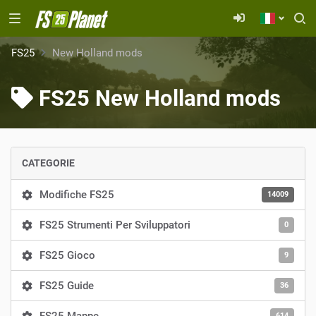
FS25
New Holland mods
FS25 New Holland mods
CATEGORIE
Modifiche FS25
14009
FS25 Strumenti Per Sviluppatori
0
FS25 Gioco
9
FS25 Guide
36
614