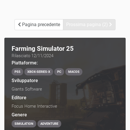
Pagina precedente
Prossima pagina (2)
Farming Simulator 25
Rilasciato 12/11/2024
Piattaforme:
PS5
XBOX-SERIES-X
PC
MACOS
Sviluppatore
Giants Software
Editore
Focus Home Interactive
Genere
SIMULATION
ADVENTURE