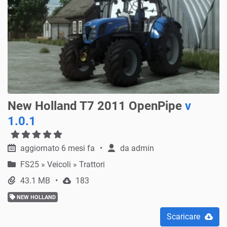
New Holland T7 2011 OpenPipe
v
1.0.1
aggiornato 6 mesi fa
da
admin
FS25
»
Veicoli » Trattori
43.1 MB
183
NEW HOLLAND
Scaricare