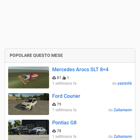
POPOLARE QUESTO MESE
Mercedes Arocs SLT 8×4
87
1
1 settimana fa
da
yalcin06
Ford Courier
79
1 settimana fa
da
Zallamann
Pontiac G8
78
1 settimana fa
da
Zallamann