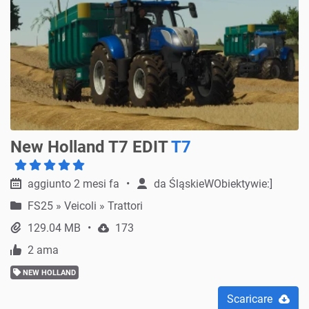
New Holland T7 EDIT
T7
aggiunto 2 mesi fa
da
ŚląskieWObiektywie:]
FS25
»
Veicoli » Trattori
129.04 MB
173
2 ama
NEW HOLLAND
Scaricare