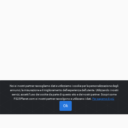
Noi e i nostri partner raccogliamo dati e utilizziamo i cookie per la personalizzazione degli
annunci, la misurazione e il miglioramento dell'esperienza dell'utente. Utilizzando i nostri
servizi, accetti l'uso dei cookie da parte di questo sito e dei nostri partner. Scopri come
FS25Planet.com e i nostri partner raccolgono e utilizzano i dati.
Per saperne di più
Ok