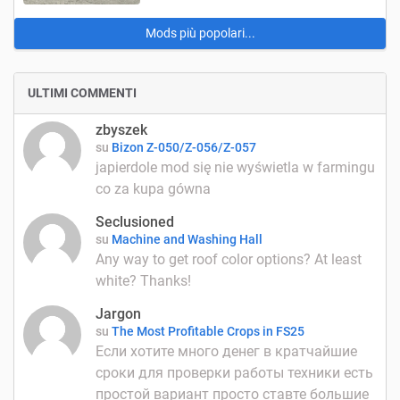
Mods più popolari...
ULTIMI COMMENTI
zbyszek
su
Bizon Z-050/Z-056/Z-057
japierdole mod się nie wyświetla w farmingu
co za kupa gówna
Seclusioned
su
Machine and Washing Hall
Any way to get roof color options? At least
white? Thanks!
Jargon
su
The Most Profitable Crops in FS25
Если хотите много денег в кратчайшие
сроки для проверки работы техники есть
простой вариант просто ставте большие