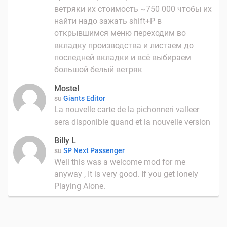
ветряки их стоимость ~750 000 чтобы их
найти надо зажать shift+P в
открывшимся меню переходим во
вкладку производства и листаем до
последней вкладки и всё выбираем
большой белый ветряк
Mostel
su
Giants Editor
La nouvelle carte de la pichonneri valleer
sera disponible quand et la nouvelle version
Billy L
su
SP Next Passenger
Well this was a welcome mod for me
anyway , It is very good. If you get lonely
Playing Alone.