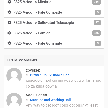
FS25 Veicoli » Mietitrici
366
FS25 Veicoli » Pale Compatte
5
FS25 Veicoli » Sollevatori Telescopici
27
FS25 Veicoli » Camion
446
FS25 Veicoli » Pale Gommate
3
ULTIMI COMMENTI
zbyszek
su
Bizon Z-050/Z-056/Z-057
japierdole mod się nie wyświetla w farmingu
co za kupa gówna
Seclusioned
su
Machine and Washing Hall
Any way to get roof color options? At least