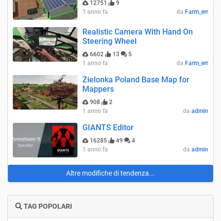
12751
9
1 anno fa
da
Farm_err
Realistic Camera With Hand On
Steering Wheel
6602
13
5
1 anno fa
da
Farm_err
Zielonka Poland Base Map for
Mappers
908
2
1 anno fa
da
admin
GIANTS Editor
16285
49
4
1 anno fa
da
admin
Altre modifiche di tendenza...
TAG POPOLARI