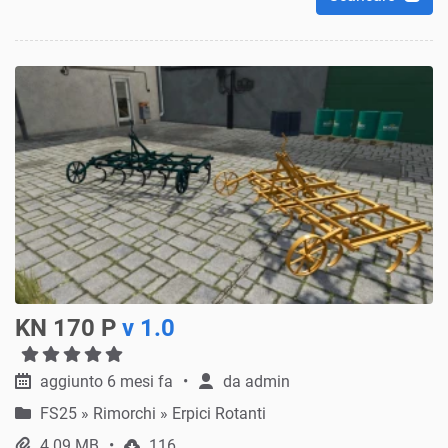
KN 170 P
v 1.0
aggiunto 6 mesi fa
da
admin
FS25
»
Rimorchi » Erpici Rotanti
4.09 MB
116