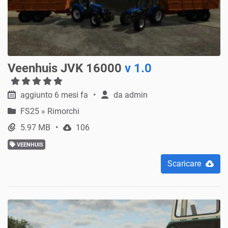
Veenhuis JVK 16000
v 1.0
aggiunto 6 mesi fa
da
admin
FS25
»
Rimorchi
5.97 MB
106
VEENHUIS
Scaricare