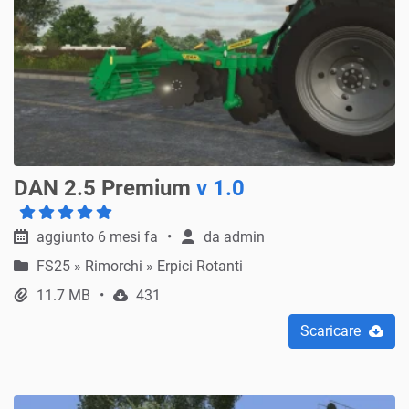
DAN 2.5 Premium
v 1.0
aggiunto 6 mesi fa
da
admin
FS25
»
Rimorchi » Erpici Rotanti
11.7 MB
431
Scaricare