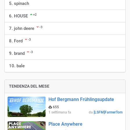
5. spinach
+2
6. HOUSE
-3
7. john deere
-3
8. Ford
-3
9. brand
10. bale
TENDENZA DEL MESE
Hof Bergmann Frühlingsupdate
655
1 settimana fa
da
[LSFM]FarmerTom
Place Anywhere