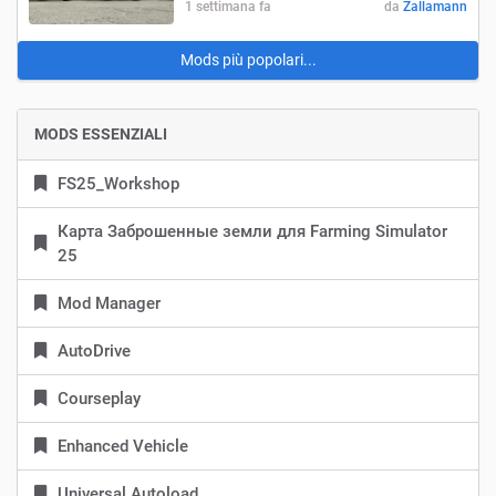
1 settimana fa
da
Zallamann
Mods più popolari...
MODS ESSENZIALI
FS25_Workshop
Карта Заброшенные земли для Farming Simulator
25
Mod Manager
AutoDrive
Courseplay
Enhanced Vehicle
Universal Autoload