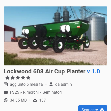
Lockwood 608 Air Cup Planter
v 1.0
aggiunto 6 mesi fa
da
admin
FS25
»
Rimorchi » Seminatori
34.35 MB
137
Scaricare