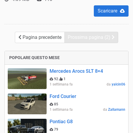
Scaricare
Pagina precedente
Prossima pagina (2)
POPOLARE QUESTO MESE
Mercedes Arocs SLT 8×4
92
1
1 settimana fa
da
yalcin06
Ford Courier
85
1 settimana fa
da
Zallamann
Pontiac G8
79