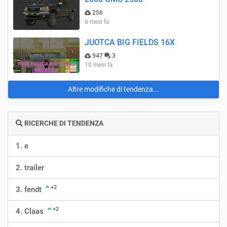
256
6 mesi fa
JUOTCA BIG FIELDS 16X
947
3
10 mesi fa
Altre modifiche di tendenza...
RICERCHE DI TENDENZA
1. e
2. trailer
+2
3. fendt
+2
4. Claas