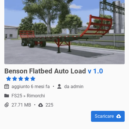
Benson Flatbed Auto Load
v 1.0
aggiunto 6 mesi fa
da
admin
FS25
»
Rimorchi
27.71 MB
225
Scaricare