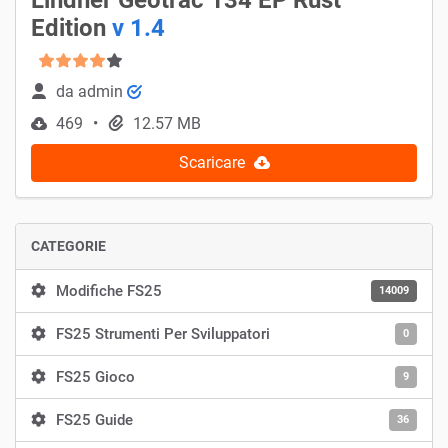
Edition
v 1.4
da
admin
469
12.57 MB
Scaricare
CATEGORIE
Modifiche FS25
14009
FS25 Strumenti Per Sviluppatori
0
FS25 Gioco
9
FS25 Guide
36