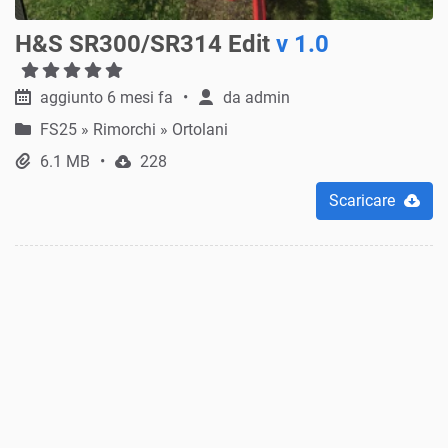
H&S SR300/SR314 Edit
v 1.0
aggiunto 6 mesi fa
da
admin
FS25
»
Rimorchi » Ortolani
6.1 MB
228
Scaricare