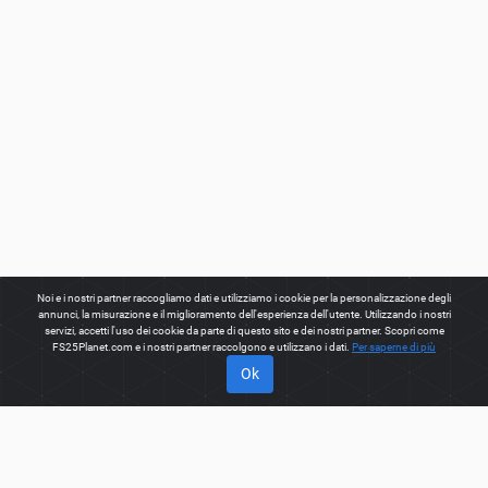
Noi e i nostri partner raccogliamo dati e utilizziamo i cookie per la personalizzazione degli
annunci, la misurazione e il miglioramento dell'esperienza dell'utente. Utilizzando i nostri
servizi, accetti l'uso dei cookie da parte di questo sito e dei nostri partner. Scopri come
FS25Planet.com e i nostri partner raccolgono e utilizzano i dati.
Per saperne di più
Ok
INFORMAZIONI SU