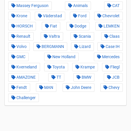
Massey Ferguson
Animals
CAT
Krone
Väderstad
Ford
Chevrolet
HORSCH
Fiat
Dodge
LEMKEN
Renault
Valtra
Scania
Claas
Volvo
BERGMANN
Lizard
Case IH
GMC
New Holland
Mercedes
Kverneland
Toyota
Krampe
Fliegl
AMAZONE
TT
BMW
JCB
Fendt
MAN
John Deere
Chevy
Challenger