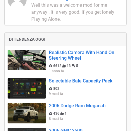
Well this was a welcome mod for me
anyway , It is very good. If you get lonely
Playing Alone.
DI TENDENZA OGGI
Realistic Camera With Hand On
Steering Wheel
6612
13
5
1 anno fa
Selectable Bale Capacity Pack
802
9 mesi fa
2006 Dodge Ram Megacab
436
1
8 mesi fa
2006 GMC 2500