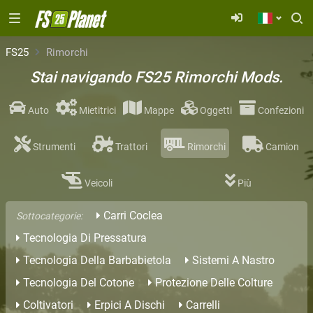
FS25
Rimorchi
Stai navigando FS25 Rimorchi Mods.
Auto
Mietitrici
Mappe
Oggetti
Confezioni
Strumenti
Trattori
Rimorchi
Camion
Veicoli
Più
Carri Coclea
Sottocategorie:
Tecnologia Di Pressatura
Tecnologia Della Barbabietola
Sistemi A Nastro
Tecnologia Del Cotone
Protezione Delle Colture
Coltivatori
Erpici A Dischi
Carrelli