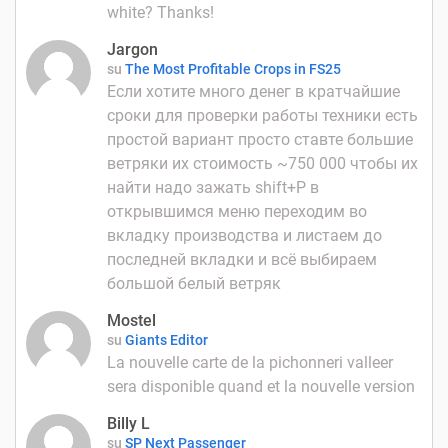
white? Thanks!
Jargon
su
The Most Profitable Crops in FS25
Если хотите много денег в кратчайшие
сроки для проверки работы техники есть
простой вариант просто ставте большие
ветряки их стоимость ~750 000 чтобы их
найти надо зажать shift+P в
открывшимся меню переходим во
вкладку производства и листаем до
последней вкладки и всё выбираем
большой белый ветряк
Mostel
su
Giants Editor
La nouvelle carte de la pichonneri valleer
sera disponible quand et la nouvelle version
Billy L
su
SP Next Passenger