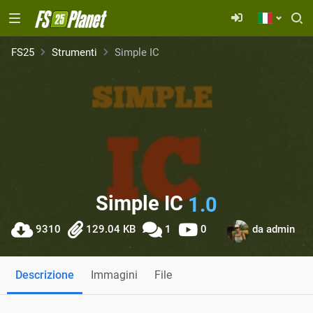
FS25
Strumenti
Simple IC
Simple IC
1.0
9310
129.04 KB
1
0
da
admin
Descrizione
Immagini
File