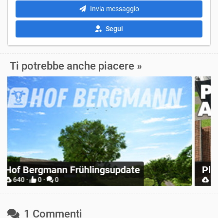
Invia messaggio
Segui
Ti potrebbe anche piacere »
Z
Place Anywhere
M
12738 ·
9 ·
0
1 Commenti