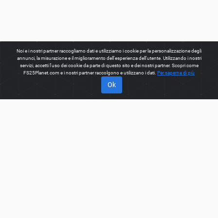
Noi e i nostri partner raccogliamo dati e utilizziamo i cookie per la personalizzazione degli
annunci, la misurazione e il miglioramento dell'esperienza dell'utente. Utilizzando i nostri
servizi, accetti l'uso dei cookie da parte di questo sito e dei nostri partner. Scopri come
FS25Planet.com e i nostri partner raccolgono e utilizzano i dati.
Per saperne di più
Ok
INFORMAZIONI SU
Benvenuti su FS25Planet.com - uno dei posti migliori per
ottenere
FS25 Tools Mods.
Il nostro sito fornisce una grande
piattaforma per i creatori di mod per creare, condividere,
migliorare le loro modifiche con il mondo intero. Gli utenti
abituali hanno anche la possibilità di trovare i migliori
FS25
Tools Mods
da scaricare velocemente e gratuitamente.