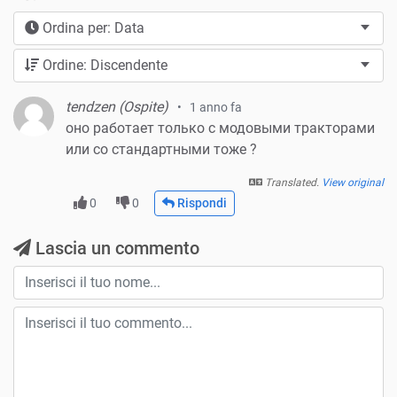
Ordina per: Data
Ordine: Discendente
tendzen (Ospite)
1 anno fa
оно работает только с модовыми тракторами
или со стандартными тоже ?
Translated.
View original
0
0
Rispondi
Lascia un commento