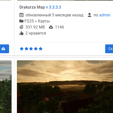
Drakurza Map
v 3.3.3.3
обновленный 5 месяцев назад
по
admin
FS25
»
Карты
331.92 MB
1146
2 нравится
ь
Ск