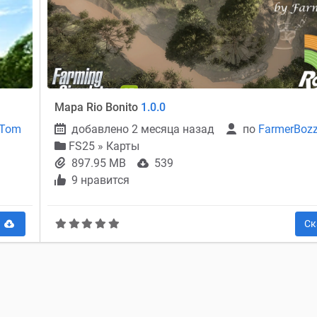
Mapa Rio Bonito
1.0.0
rTom
добавлено 2 месяца назад
по
FarmerBoz
FS25
»
Карты
897.95 MB
539
9 нравится
ь
Ск