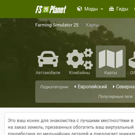
Моды
Гиды
Farming Simulator 25
Карты
Автомобили
Комбайны
Карты
О
Европейский
Северна
Подкатегории:
Популярные теги:
Это ваш конек для знакомства с лучшими местностями в 
на заказ земель, призванных обогатить ваш виртуальный 
проработана до мельчайших деталей и предлагает уника