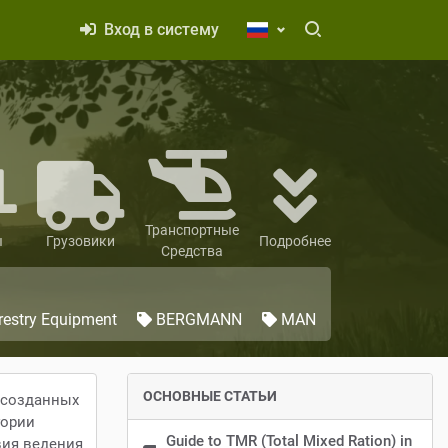
Вход в систему
Транспортные
ы
Грузовики
Подробнее
Средства
restry Equipment
BERGMANN
MAN
ОСНОВНЫЕ СТАТЬИ
 созданных
гории
Guide to TMR (Total Mixed Ration) in
вия ведения