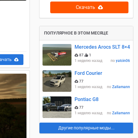
Скачать
ПОПУЛЯРНОЕ В ЭТОМ МЕСЯЦЕ
Mercedes Arocs SLT 8×4
87
1
ачать
1 неделю назад
по
yalcin06
Ford Courier
77
1 неделю назад
по
Zallamann
Pontiac G8
77
1 неделю назад
по
Zallamann
Другие популярные моды...