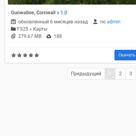
Gunwalloe, Cornwall
v 1.0
обновленный 6 месяцев назад
по
admin
FS25
»
Карты
279.67 MB
188
Скачат
Предыдущий
1
2
3