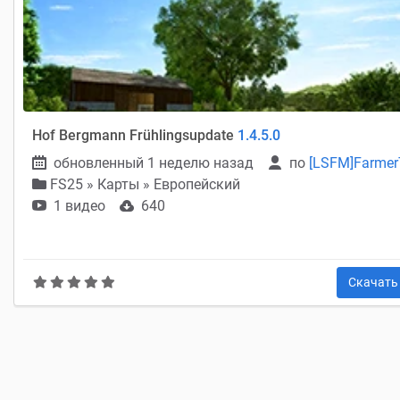
Hof Bergmann Frühlingsupdate
1.4.5.0
обновленный 1 неделю назад
по
[LSFM]Farme
FS25
»
Карты » Европейский
1 видео
640
Скачат