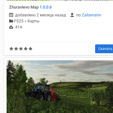
Zhuravlevo Map
1.0.0.6
добавлено 2 месяца назад
по
Zallamann
FS25
»
Карты
414
Скачат