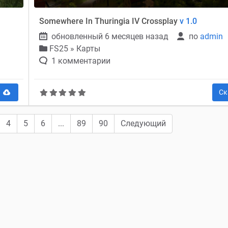
Somewhere In Thuringia IV Crossplay
v 1.0
обновленный 6 месяцев назад
по
admin
FS25
»
Карты
1 комментарии
ь
Ск
4
5
6
...
89
90
Следующий