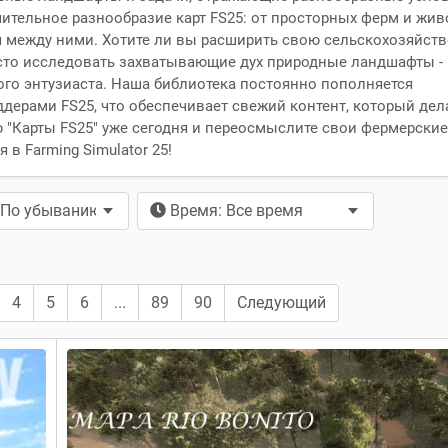
ючительное разнообразие карт FS25: от просторных ферм и жи
ся между ними. Хотите ли вы расширить свою сельскохозяйст
то исследовать захватывающие дух природные ландшафты -
бого энтузиаста. Наша библиотека постоянно пополняется
рами FS25, что обеспечивает свежий контент, который дел
ю "Карты FS25" уже сегодня и переосмыслите свои фермерские
в Farming Simulator 25!
 По убыванию
Время: Все время
4
5
6
...
89
90
Следующий