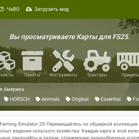
ЧаВО
Загрузить мод
Вы просматриваете Карты для FS25.
бъекты
Пакеты
Инструменты
Тракторы
Прицеп
я Америка
HORSCH
Animals
Original
Essential
Fo
Farming Simulator 25! Перемещайтесь по обширной коллекции
опыт ведения сельского хозяйства. Каждая карта в этой кате
льные ландшафты и задачи, отражающие разнообразные усло