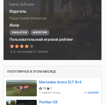
Giants Software
Издатель
Focus Home Interactive
Жанр
SIMULATION
ADVENTURE
Пользовательский игровой рейтинг
4
/5, на основе
21
голоса
ПОПУЛЯРНОЕ В ЭТОМ МЕСЯЦЕ
Mercedes Arocs SLT 8×4
74
1
1 неделю назад
по
yalcin06
Pontiac G8