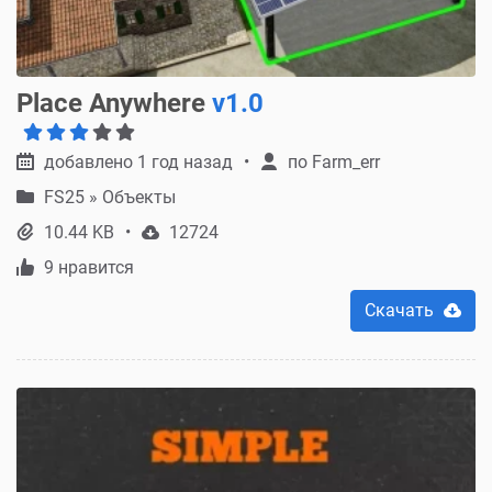
Place Anywhere
v1.0
добавлено 1 год назад
по
Farm_err
FS25
»
Объекты
10.44 KB
12724
9 нравится
Скачать