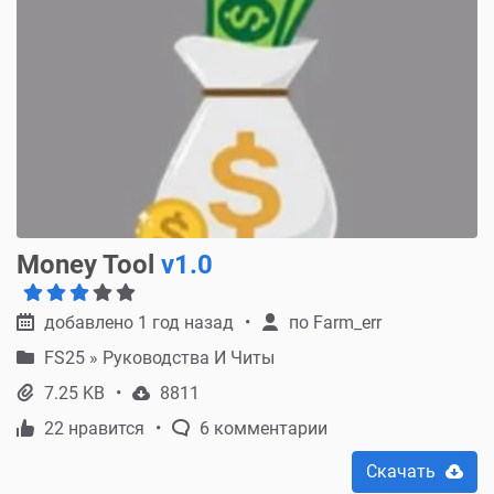
Money Tool
v1.0
добавлено 1 год назад
по
Farm_err
FS25
»
Руководства И Читы
7.25 KB
8811
22 нравится
6 комментарии
Скачать