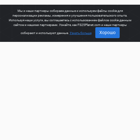
Мы и наши партнеры собираем данные и используем файлы cookie для
персонализации рекламы, измерения и улучшения пользовательского опыта.
Используя наши услуги, вы соглашаетесь с использованием файлов cookie данным
сайтом и нашими партнерами. Узнайте, как FS25Planet.com и наши партнеры
Хорошо
собирают и используют данные.
Узнать больше
О САЙТЕ
Добро пожаловать на FS25Planet.com - одно из лучших
мест для получения
FS25 модов, Farming Simulator 25
модов.
Наш сайт предоставляет создателям модов
отличную платформу для создания, обмена, улучшения
своих модификаций со всем миром. Постоянным
пользователям также предоставляется возможность
найти лучшие
FS25 моды, Farming Simulator 25 моды
для
быстрого и бесплатного скачивания.
FS25PLANET.COM