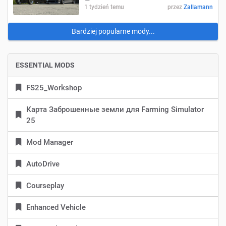
1 tydzień temu
przez
Zallamann
Bardziej popularne mody...
ESSENTIAL MODS
FS25_Workshop
Карта Заброшенные земли для Farming Simulator
25
Mod Manager
AutoDrive
Courseplay
Enhanced Vehicle