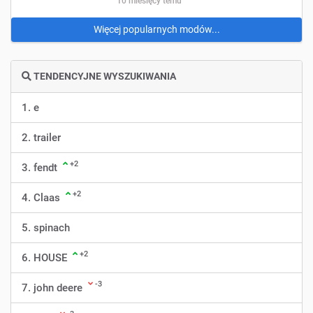
10 miesięcy temu
Więcej popularnych modów...
TENDENCYJNE WYSZUKIWANIA
1. e
2. trailer
+2
3. fendt
+2
4. Claas
5. spinach
+2
6. HOUSE
-3
7. john deere