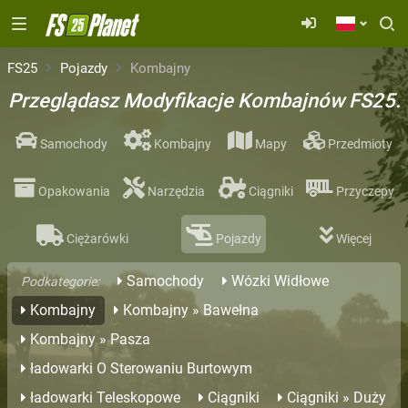
FS25
Pojazdy
Kombajny
Przeglądasz Modyfikacje Kombajnów FS25.
Samochody
Kombajny
Mapy
Przedmioty
Opakowania
Narzędzia
Ciągniki
Przyczepy
Ciężarówki
Pojazdy
Więcej
Samochody
Wózki Widłowe
Podkategorie:
Kombajny
Kombajny » Bawełna
Kombajny » Pasza
ładowarki O Sterowaniu Burtowym
ładowarki Teleskopowe
Ciągniki
Ciągniki » Duży