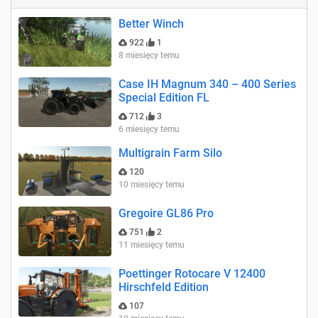
Better Winch
922
1
8 miesięcy temu
Case IH Magnum 340 – 400 Series
Special Edition FL
712
3
6 miesięcy temu
Multigrain Farm Silo
120
10 miesięcy temu
Gregoire GL86 Pro
751
2
11 miesięcy temu
Poettinger Rotocare V 12400
Hirschfeld Edition
107