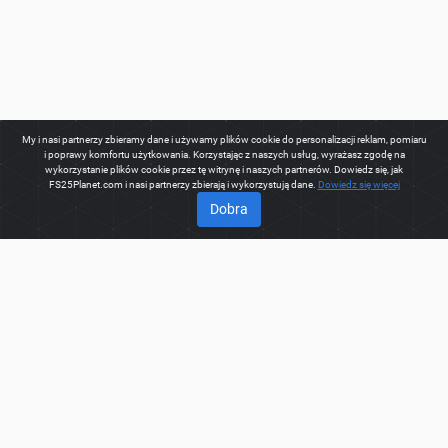
My i nasi partnerzy zbieramy dane i używamy plików cookie do personalizacji reklam, pomiaru
i poprawy komfortu użytkowania. Korzystając z naszych usług, wyrażasz zgodę na
wykorzystanie plików cookie przez tę witrynę i naszych partnerów. Dowiedz się, jak
FS25Planet.com i nasi partnerzy zbierają i wykorzystują dane.
Dowiedz się więcej
Dobra
O
Witamy na FS25Planet.com - jednym z najlepszych miejsc do
pobierania
modów do FS25 Harvesters.
Nasza strona
zapewnia świetną platformę dla twórców modów do tworzenia,
udostępniania i ulepszania swoich modyfikacji całemu światu.
Zwykli użytkownicy mają również możliwość znalezienia
najlepszych
modów FS25 Harvesters
do szybkiego i