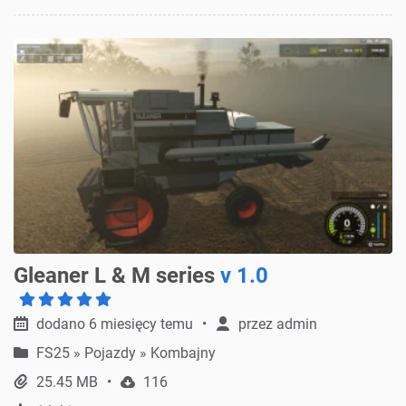
Gleaner L & M series
v 1.0
dodano 6 miesięcy temu
przez
admin
FS25
»
Pojazdy » Kombajny
25.45 MB
116