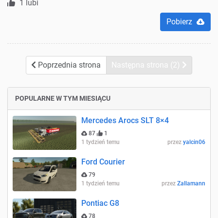
1 lubi
Pobierz
Poprzednia strona
Następna strona (2)
POPULARNE W TYM MIESIĄCU
Mercedes Arocs SLT 8×4
87
1
1 tydzień temu
przez
yalcin06
Ford Courier
79
1 tydzień temu
przez
Zallamann
Pontiac G8
78