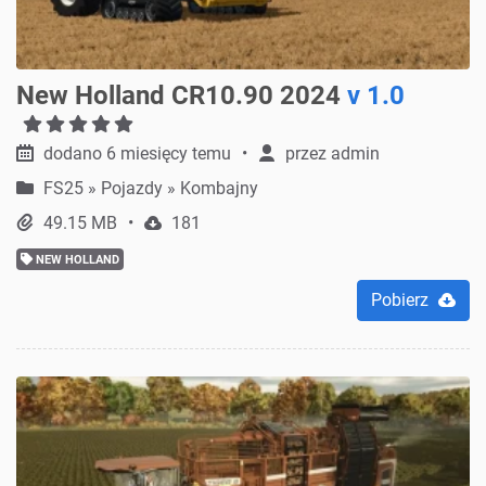
New Holland CR10.90 2024
v 1.0
dodano 6 miesięcy temu
przez
admin
FS25
»
Pojazdy » Kombajny
49.15 MB
181
NEW HOLLAND
Pobierz