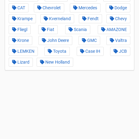
CAT
Chevrolet
Mercedes
Dodge
Krampe
Kverneland
Fendt
Chevy
Fliegl
Fiat
Scania
AMAZONE
Krone
John Deere
GMC
Valtra
LEMKEN
Toyota
Case IH
JCB
Lizard
New Holland