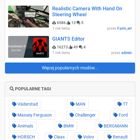
Realistic Camera With Hand On
Steering Wheel
6586
13
5
1 rok temu
przez
Farm_err
GIANTS Editor
16273
49
4
1 rok temu
przez
admin
Więcej popularnych modów...
POPULARNE TAGI
Väderstad
MAN
TT
Massey Ferguson
Challenger
Ford
Animals
BMW
BERGMANN
HORSCH
Claas
Volvo
Renault