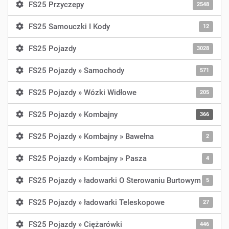
FS25 Przyczepy
2548
FS25 Samouczki I Kody
12
FS25 Pojazdy
3028
FS25 Pojazdy » Samochody
571
FS25 Pojazdy » Wózki Widłowe
205
FS25 Pojazdy » Kombajny
366
FS25 Pojazdy » Kombajny » Bawełna
2
FS25 Pojazdy » Kombajny » Pasza
4
FS25 Pojazdy » ładowarki O Sterowaniu Burtowym
5
FS25 Pojazdy » ładowarki Teleskopowe
27
FS25 Pojazdy » Ciężarówki
446