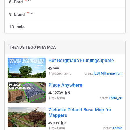
-3
8. Ford
-3
9. brand
10. bale
TRENDY TEGO MIESIĄCA
Hof Bergmann Frühlingsupdate
644
1 tydzień temu
przez
[LSFM]FarmerTom
Place Anywhere
12739
9
1 rok temu
przez
Farm_err
Zielonka Poland Base Map for
Mappers
908
2
1 rok temu
przez
admin