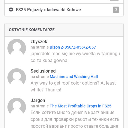
FS25 Pojazdy » ładowarki Kołowe
3
OSTATNIE KOMENTARZE
zbyszek
na stronie
Bizon Z-050/Z-056/Z-057
japierdole mod się nie wyświetla w farmingu
co za kupa gówna
Seclusioned
na stronie
Machine and Washing Hall
Any way to get roof color options? At least
white? Thanks!
Jargon
na stronie
The Most Profitable Crops in FS25
Если хотите много денег в кратчайшие
сроки для проверки работы техники есть
простой вариант просто ставте большие