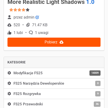
More Realistic Light Shadows
1.0
przez
admin
520
71.47 KB
1 lubi
1 uwagi
Pobierz
KATEGORIE
Modyfikacje FS25
14009
FS25 Narzędzia Deweloperskie
0
FS25 Rozgrywka
9
FS25 Przewodniki
36