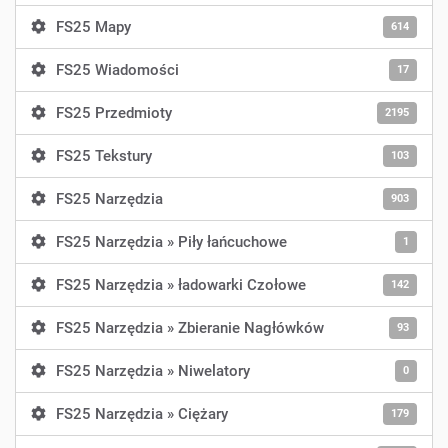
FS25 Mapy
614
FS25 Wiadomości
17
FS25 Przedmioty
2195
FS25 Tekstury
103
FS25 Narzędzia
903
FS25 Narzędzia » Piły łańcuchowe
1
FS25 Narzędzia » ładowarki Czołowe
142
FS25 Narzędzia » Zbieranie Nagłówków
93
FS25 Narzędzia » Niwelatory
0
FS25 Narzędzia » Ciężary
179