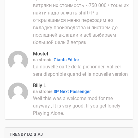
ветряки их стоимость ~750 000 чтобы их
найти надо зажать shift+P в
открывшимся меню переходим во
вкладку производства и листаем до
последней вкладки и всё выбираем
большой белый ветряк
Mostel
na stronie
Giants Editor
La nouvelle carte de la pichonneri valleer
sera disponible quand et la nouvelle version
Billy L
na stronie
SP Next Passenger
Well this was a welcome mod for me
anyway , It is very good. If you get lonely
Playing Alone.
TRENDY DZISIAJ