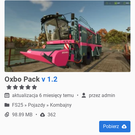
Oxbo Pack
v 1.2
aktualizacja 6 miesięcy temu
przez
admin
FS25
»
Pojazdy » Kombajny
98.89 MB
362
Pobierz