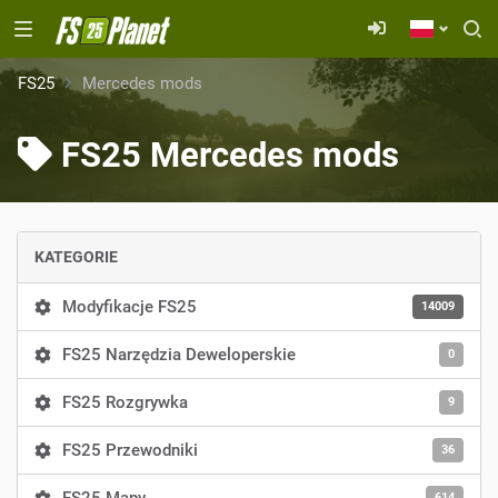
FS25
Mercedes mods
FS25 Mercedes mods
KATEGORIE
Modyfikacje FS25
14009
FS25 Narzędzia Deweloperskie
0
FS25 Rozgrywka
9
FS25 Przewodniki
36
614