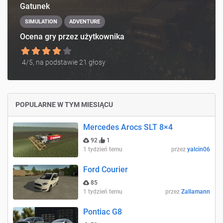
Gatunek
SIMULATION
ADVENTURE
Ocena gry przez użytkownika
4
/5, na podstawie
21
głosy
POPULARNE W TYM MIESIĄCU
Mercedes Arocs SLT 8×4
92
1
1 tydzień temu
przez
yalcin06
Ford Courier
85
1 tydzień temu
przez
Zallamann
Pontiac G8