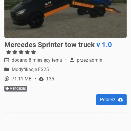
Mercedes Sprinter tow truck
v 1.0
dodano 8 miesięcy temu
przez
admin
Modyfikacje FS25
71.11 MB
135
MERCEDES
Pobierz