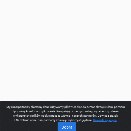
My i nasi partnerzy zbieramy dane i używamy plików cookie do personalizacji reklam, pomiaru
i poprawy komfortu użytkowania. Korzystając z naszych usług, wyrażasz zgodę na
wykorzystanie plików cookie przez tę witrynę i naszych partnerów. Dowiedz się, jak
FS25Planet.com i nasi partnerzy zbierają i wykorzystują dane.
Dowiedz się więcej
Dobra