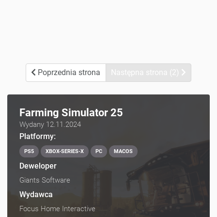
Poprzednia strona
Następna strona (2)
Farming Simulator 25
Wydany 12.11.2024
Platformy:
PS5
XBOX-SERIES-X
PC
MACOS
Deweloper
Giants Software
Wydawca
Focus Home Interactive