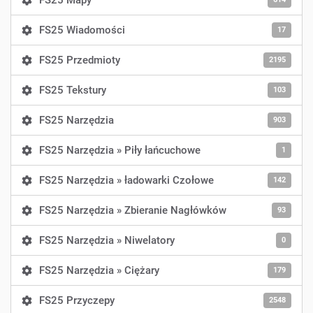
FS25 Mapy
FS25 Wiadomości
17
FS25 Przedmioty
2195
FS25 Tekstury
103
FS25 Narzędzia
903
FS25 Narzędzia » Piły łańcuchowe
1
FS25 Narzędzia » ładowarki Czołowe
142
FS25 Narzędzia » Zbieranie Nagłówków
93
FS25 Narzędzia » Niwelatory
0
FS25 Narzędzia » Ciężary
179
FS25 Przyczepy
2548