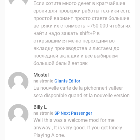
Если хотите много денег в кратчайшие
сроки для проверки работы техники есть
простой вариант просто ставте большие
ветряки их стоимость ~750 000 чтобы их
найти надо зажать shift+P в
открывшимся меню переходим во
вкладку производства и листаем до
последней вкладки и всё выбираем
большой белый ветряк
Mostel
na stronie
Giants Editor
La nouvelle carte de la pichonneri valleer
sera disponible quand et la nouvelle version
Billy L
na stronie
SP Next Passenger
Well this was a welcome mod for me
anyway , It is very good. If you get lonely
Playing Alone.