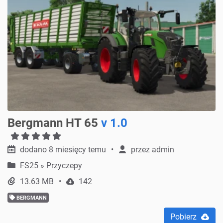
Bergmann HT 65
v 1.0
dodano 8 miesięcy temu
przez
admin
FS25
»
Przyczepy
13.63 MB
142
BERGMANN
Pobierz