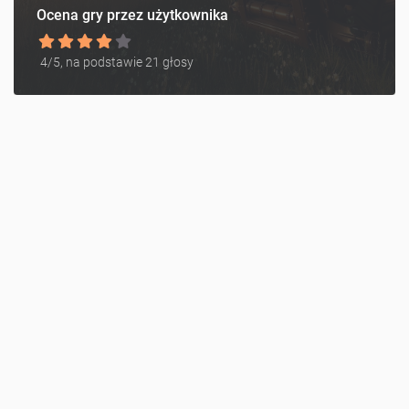
Ocena gry przez użytkownika
4
/5, na podstawie
21
głosy