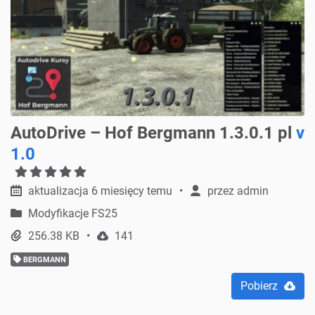
AutoDrive – Hof Bergmann 1.3.0.1 pl
v
1.0
aktualizacja 6 miesięcy temu
przez
admin
Modyfikacje FS25
256.38 KB
141
BERGMANN
Pobierz