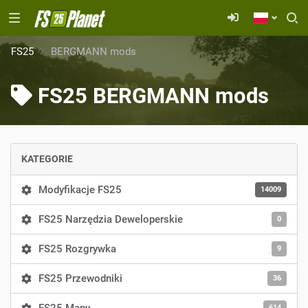
FS25
BERGMANN mods
FS25 BERGMANN mods
KATEGORIE
Modyfikacje FS25
14009
FS25 Narzędzia Deweloperskie
0
FS25 Rozgrywka
9
FS25 Przewodniki
36
614