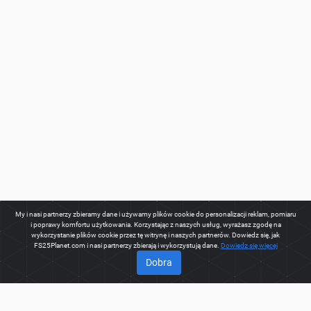
My i nasi partnerzy zbieramy dane i używamy plików cookie do personalizacji reklam, pomiaru
i poprawy komfortu użytkowania. Korzystając z naszych usług, wyrażasz zgodę na
wykorzystanie plików cookie przez tę witrynę i naszych partnerów. Dowiedz się, jak
FS25Planet.com i nasi partnerzy zbierają i wykorzystują dane.
Dowiedz się więcej
Dobra