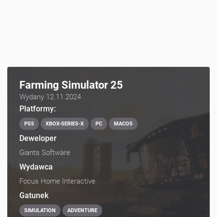
Farming Simulator 25
Wydany 12.11.2024
Platformy:
PS5
XBOX-SERIES-X
PC
MACOS
Deweloper
Giants Software
Wydawca
Focus Home Interactive
Gatunek
SIMULATION
ADVENTURE