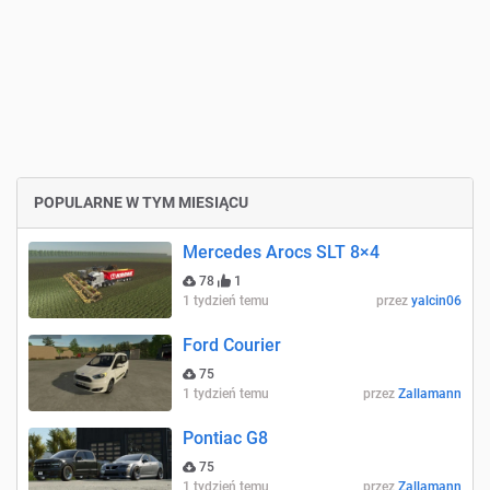
POPULARNE W TYM MIESIĄCU
Mercedes Arocs SLT 8×4
78
1
1 tydzień temu
przez
yalcin06
Ford Courier
75
1 tydzień temu
przez
Zallamann
Pontiac G8
75
1 tydzień temu
przez
Zallamann