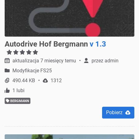
Autodrive Hof Bergmann
v 1.3
aktualizacja 7 miesięcy temu
przez
admin
Modyfikacje FS25
490.44 KB
1312
1 lubi
BERGMANN
Pobierz