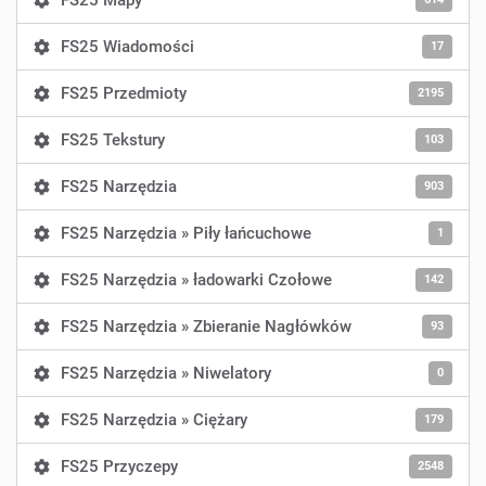
FS25 Mapy
FS25 Wiadomości
17
FS25 Przedmioty
2195
FS25 Tekstury
103
FS25 Narzędzia
903
FS25 Narzędzia » Piły łańcuchowe
1
FS25 Narzędzia » ładowarki Czołowe
142
FS25 Narzędzia » Zbieranie Nagłówków
93
FS25 Narzędzia » Niwelatory
0
FS25 Narzędzia » Ciężary
179
FS25 Przyczepy
2548