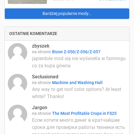
Bardziej popularne mody...
OSTATNIE KOMENTARZE
zbyszek
na stronie
Bizon Z-050/Z-056/Z-057
japierdole mod się nie wyświetla w farmingu
co za kupa gówna
Seclusioned
na stronie
Machine and Washing Hall
Any way to get roof color options? At least
white? Thanks!
Jargon
na stronie
The Most Profitable Crops in FS25
Если хотите много денег в кратчайшие
сроки для проверки работы техники есть