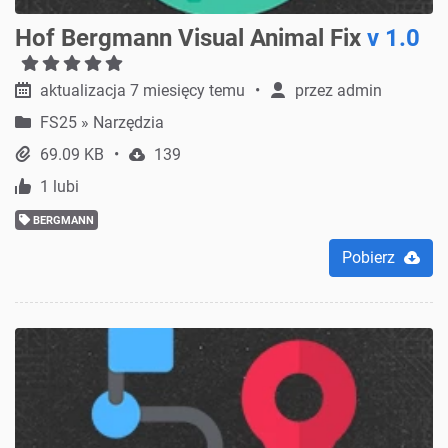
Hof Bergmann Visual Animal Fix
v 1.0
aktualizacja 7 miesięcy temu
przez
admin
FS25
»
Narzędzia
69.09 KB
139
1 lubi
BERGMANN
Pobierz