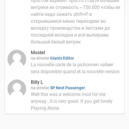
простой вариант просто ставте большие
ветряки их стоимость ~750 000 чтобы их
найти надо зажать shift+P в
открывшимся меню переходим во
вкладку производства и листаем до
последней вкладки и всё выбираем
большой белый ветряк
Mostel
na stronie
Giants Editor
La nouvelle carte de la pichonneri valleer
sera disponible quand et la nouvelle version
Billy L
na stronie
SP Next Passenger
Well this was a welcome mod for me
anyway , It is very good. If you get lonely
Playing Alone.