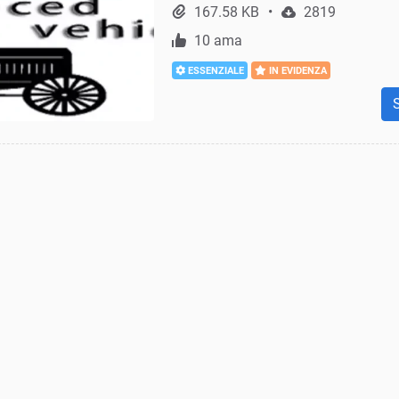
167.58 KB
2819
10 ama
ESSENZIALE
IN EVIDENZA