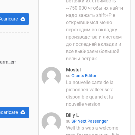
ветряки их стоимость
~750 000 чтобы их найти
надо зажать shift+P в
Scaricare
открывшимся меню
переходим во вкладку
производства и листаем
до последней вкладки и
всё выбираем большой
белый ветряк
arm_err
Mostel
su
Giants Editor
La nouvelle carte de la
pichonneri valleer sera
disponible quand et la
nouvelle version
Scaricare
Billy L
su
SP Next Passenger
Well this was a welcome