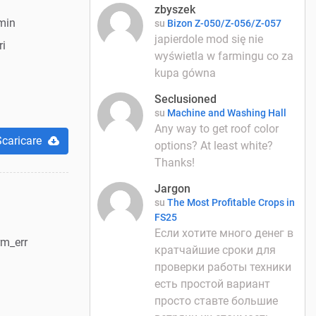
zbyszek
min
su
Bizon Z-050/Z-056/Z-057
japierdole mod się nie
ri
wyświetla w farmingu co za
kupa gówna
Seclusioned
su
Machine and Washing Hall
Any way to get roof color
Scaricare
options? At least white?
Thanks!
Jargon
su
The Most Profitable Crops in
FS25
Если хотите много денег в
m_err
кратчайшие сроки для
проверки работы техники
есть простой вариант
просто ставте большие