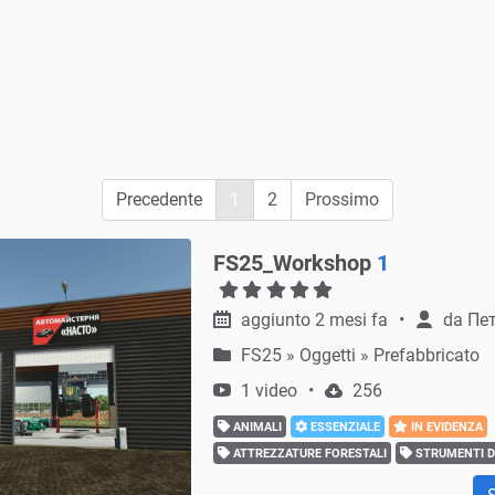
Precedente
1
2
Prossimo
FS25_Workshop
1
aggiunto 2 mesi fa
da
Пет
FS25
»
Oggetti » Prefabbricato
1 video
256
ANIMALI
ESSENZIALE
IN EVIDENZA
ATTREZZATURE FORESTALI
STRUMENTI D