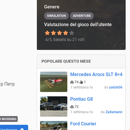
Genere
SIMULATION
ADVENTURE
Valutazione del gioco dell'utente
4
/5, basato su
21
voti
POPOLARE QUESTO MESE
Mercedes Arocs SLT 8×4
74
1
р Петр
1 settimana fa
da
yalcin06
Pontiac G8
72
1 settimana fa
da
Zallamann
I MODDING
Ford Courier