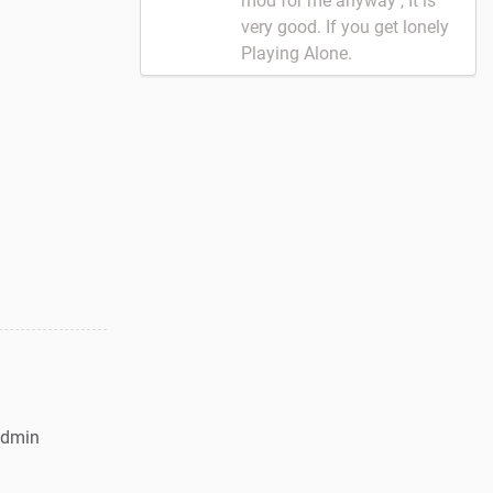
mod for me anyway , It is
very good. If you get lonely
Playing Alone.
dmin