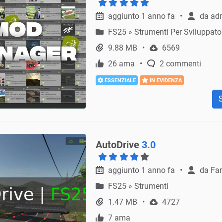
aggiunto 1 anno fa
da
ad
FS25
»
Strumenti Per Sviluppato
9.88 MB
6569
26 ama
2 commenti
ESSENZIALE
IN EVIDENZA
AutoDrive
3.0
aggiunto 1 anno fa
da
Far
FS25
»
Strumenti
1.47 MB
4727
7 ama