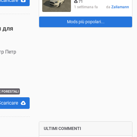
Scaricare
71
1 settimana fa
da
Zallamann
Mods più popolari...
 для
тр Петр
 FORESTALI
Scaricare
ULTIMI COMMENTI