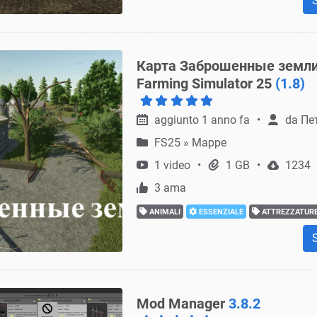
Карта Заброшенные земли
Farming Simulator 25
(1.8)
aggiunto 1 anno fa
da
Пе
FS25
»
Mappe
1 video
1 GB
1234
3 ama
ANIMALI
ESSENZIALE
ATTREZZATURE
Mod Manager
3.8.2