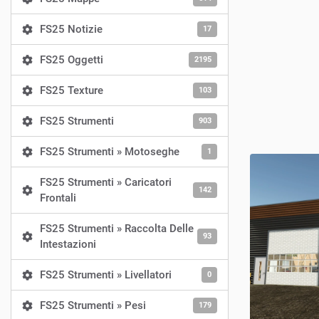
FS25 Notizie
17
FS25 Oggetti
2195
FS25 Texture
103
FS25 Strumenti
903
FS25 Strumenti » Motoseghe
1
FS25 Strumenti » Caricatori
142
Frontali
FS25 Strumenti » Raccolta Delle
93
Intestazioni
FS25 Strumenti » Livellatori
0
FS25 Strumenti » Pesi
179