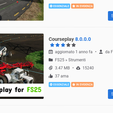
ESSENZIALE
IN EVIDENZA
Courseplay
8.0.0.0
aggiornato 1 anno fa
da
F
FS25
»
Strumenti
3.47 MB
15240
37 ama
ESSENZIALE
IN EVIDENZA