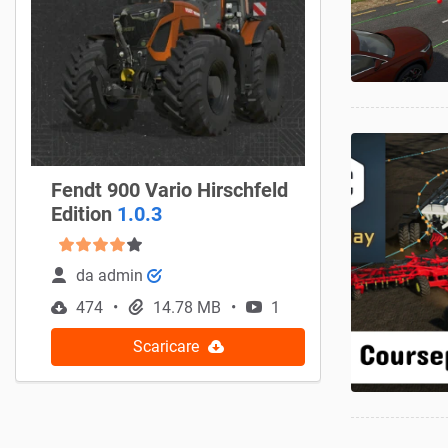
Fendt 900 Vario Hirschfeld
Edition
1.0.3
da
admin
474
14.78 MB
1
Scaricare