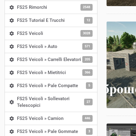
FS25 Rimorchi
2548
FS25 Tutorial E Trucchi
12
FS25 Veicoli
3028
FS25 Veicoli » Auto
571
FS25 Veicoli » Carrelli Elevatori
205
FS25 Veicoli » Mietitrici
366
FS25 Veicoli » Pale Compatte
5
FS25 Veicoli » Sollevatori
27
Telescopici
FS25 Veicoli » Camion
446
FS25 Veicoli » Pale Gommate
3