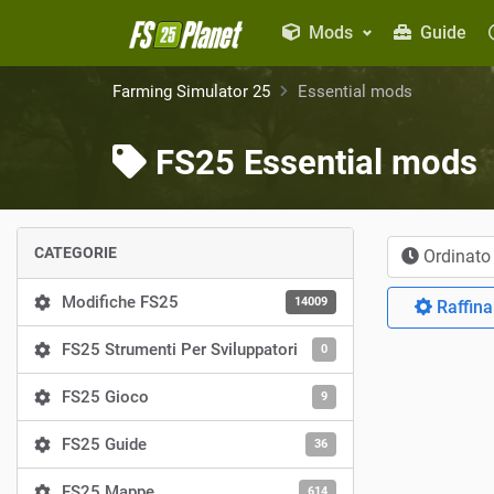
Mods
Guide
Farming Simulator 25
Essential mods
FS25 Essential mods
CATEGORIE
Ordinato
Modifiche FS25
14009
Raffinar
FS25 Strumenti Per Sviluppatori
0
FS25 Gioco
9
FS25 Guide
36
FS25 Mappe
614