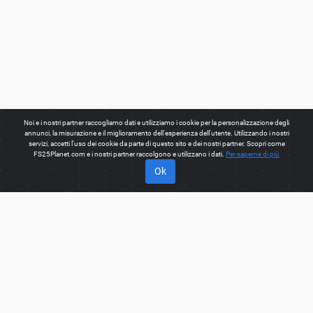
Noi e i nostri partner raccogliamo dati e utilizziamo i cookie per la personalizzazione degli
annunci, la misurazione e il miglioramento dell'esperienza dell'utente. Utilizzando i nostri
servizi, accetti l'uso dei cookie da parte di questo sito e dei nostri partner. Scopri come
FS25Planet.com e i nostri partner raccolgono e utilizzano i dati.
Per saperne di più
Ok
INFORMAZIONI SU
Benvenuti su FS25Planet.com - uno dei posti migliori per
ottenere
FS25 mods, Farming Simulator 25 mods.
Il nostro
sito fornisce una grande piattaforma per i creatori di mod per
creare, condividere, migliorare le loro modifiche con il mondo
intero. Gli utenti abituali hanno anche la possibilità di trovare le