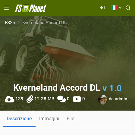
FS25
Kverneland Accord DL
Kverneland Accord DL
v 1.0
139
12.38 MB
0
0
da
admin
Descrizione
Immagini
File