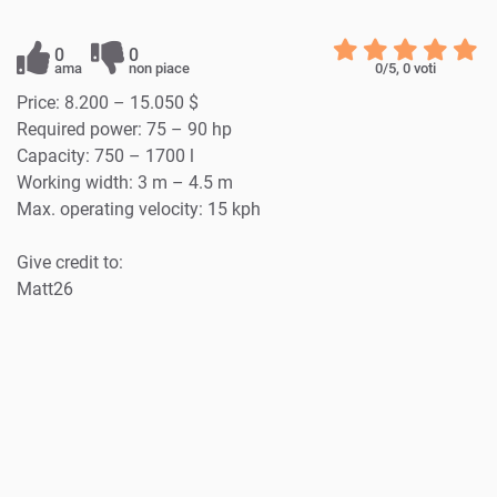
0
0
ama
non piace
0
/5,
0
voti
Price: 8.200 – 15.050 $
Required power: 75 – 90 hp
Capacity: 750 – 1700 l
Working width: 3 m – 4.5 m
Max. operating velocity: 15 kph
Give credit to:
Matt26