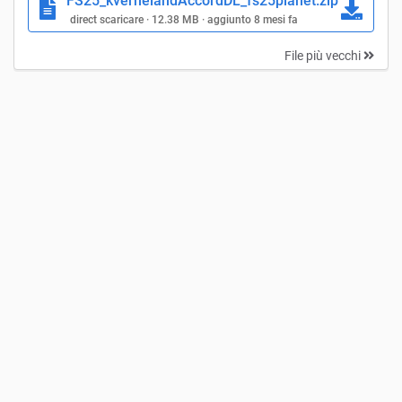
FS25_kvernelandAccordDL_fs25planet.zip
direct scaricare · 12.38 MB · aggiunto 8 mesi fa
File più vecchi