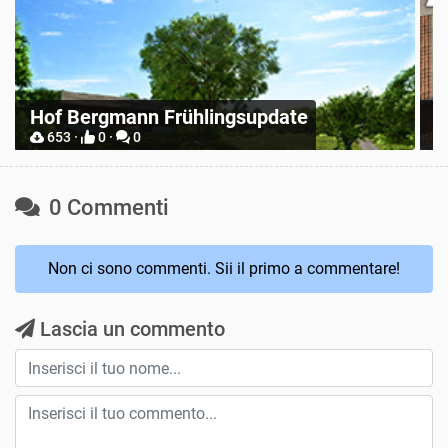
R
Place Anywhere
S
12748 ·
9 ·
0
0 Commenti
Non ci sono commenti. Sii il primo a commentare!
Lascia un commento