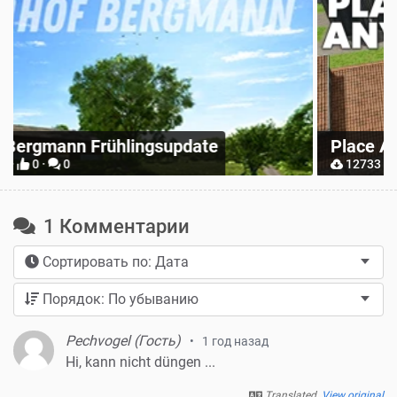
Z
Place Anywhere
M
12733 ·
9 ·
0
1 Комментарии
Сортировать по: Дата
Порядок: По убыванию
Pechvogel (Гость)
1 год назад
Hi, kann nicht düngen ...
Translated.
View original