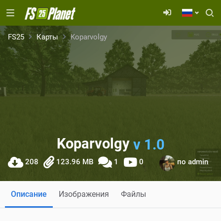
FS25
Карты
Koparvolgy
Koparvolgy
v 1.0
208
123.96 MB
1
0
по
admin
Описание
Изображения
Файлы