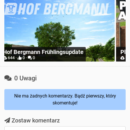
Z
Place Anywhere
M
12739 ·
9 ·
0
0 Uwagi
Nie ma żadnych komentarzy. Bądź pierwszy, który
skomentuje!
Zostaw komentarz