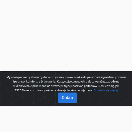
My i nasi partnerzy zbieramy dane i używamy plików cookie do personalizacji reklam, pomiaru
i poprawy komfortu użytkowania. Korzystając z naszych usług, wyrażasz zgodę na
wykorzystanie plików cookie przez tę witrynę i naszych partnerów. Dowiedz się, jak
FS25Planet.com i nasi partnerzy zbierają i wykorzystują dane.
Dowiedz się więcej
Dobra
O