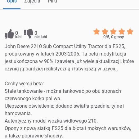
Opis
Zdjęcia
Pliki
0
0
lubi
nie lubi
0
/5,
0
głosy
John Deere 2210 Sub Compact Utility Tractor dla FS25,
produkowany w latach 2003-2006. Ta beta modyfikacja
jest ukończona w 90% i zawiera już wiele aktualizacji, które
czynią ją bardziej realistyczną i łatwiejszą w użyciu.
Cechy wersji beta:
Stałe tankowanie - można tankować po obu stronach
czerwonego korka paliwa.
Ulepszone oświetlenie: dodano światła przednie, tylne i
hamowania.
Autentyczny model wózka widłowego 210.
Opony z nową siatką FS25 dla błota i mokrych warunków,
a także poprawne shadery.