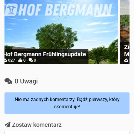
Zielonka Poland Base Map for
Mappers
P
904 ·
2 ·
0
0 Uwagi
Nie ma żadnych komentarzy. Bądź pierwszy, który
skomentuje!
Zostaw komentarz