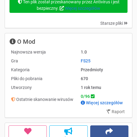
Ten plik został przeskanowany przez Antivirus i jest
bezpieczny.
Więcej szczegółów
Starsze pliki
O Mod
Najnowsza wersja
1.0
Gra
FS25
Kategoria
Przedmioty
Pliki do pobrania
670
Utworzony
1 rok temu
0/96
Ostatnie skanowanie wirusów
Więcej szczegółów
Raport