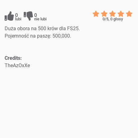
0
0
lubi
nie lubi
0
/5,
0
głosy
Duża obora na 500 krów dla FS25.
Pojemność na paszę: 500,000.
Credits:
TheAzOxXe