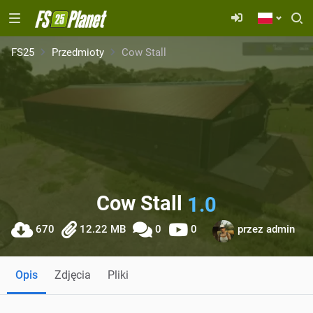
FS25
Przedmioty
Cow Stall
Cow Stall
1.0
670
12.22 MB
0
0
przez
admin
Opis
Zdjęcia
Pliki