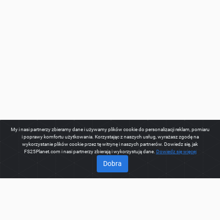
My i nasi partnerzy zbieramy dane i używamy plików cookie do personalizacji reklam, pomiaru
i poprawy komfortu użytkowania. Korzystając z naszych usług, wyrażasz zgodę na
wykorzystanie plików cookie przez tę witrynę i naszych partnerów. Dowiedz się, jak
FS25Planet.com i nasi partnerzy zbierają i wykorzystują dane.
Dowiedz się więcej
Dobra
O