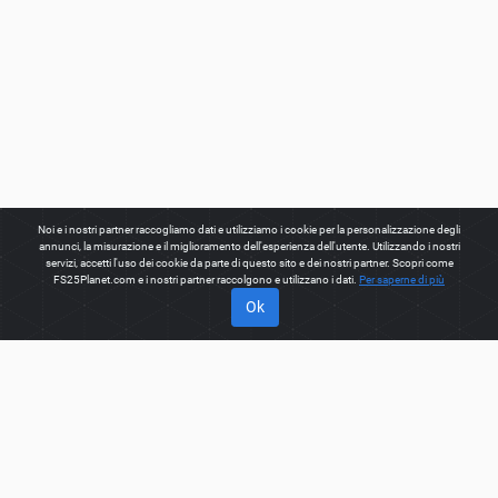
Noi e i nostri partner raccogliamo dati e utilizziamo i cookie per la personalizzazione degli
annunci, la misurazione e il miglioramento dell'esperienza dell'utente. Utilizzando i nostri
servizi, accetti l'uso dei cookie da parte di questo sito e dei nostri partner. Scopri come
FS25Planet.com e i nostri partner raccolgono e utilizzano i dati.
Per saperne di più
Ok
INFORMAZIONI SU
Benvenuti su FS25Planet.com - uno dei posti migliori per
ottenere
FS25 mods, Farming Simulator 25 mods.
Il nostro
sito fornisce una grande piattaforma per i creatori di mod per