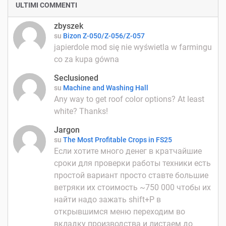
ULTIMI COMMENTI
zbyszek
su
Bizon Z-050/Z-056/Z-057
japierdole mod się nie wyświetla w farmingu
co za kupa gówna
Seclusioned
su
Machine and Washing Hall
Any way to get roof color options? At least
white? Thanks!
Jargon
su
The Most Profitable Crops in FS25
Если хотите много денег в кратчайшие
сроки для проверки работы техники есть
простой вариант просто ставте большие
ветряки их стоимость ~750 000 чтобы их
найти надо зажать shift+P в
открывшимся меню переходим во
вкладку производства и листаем до