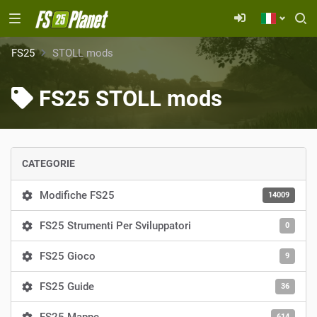
FS25
STOLL mods
FS25 STOLL mods
CATEGORIE
Modifiche FS25
14009
FS25 Strumenti Per Sviluppatori
0
FS25 Gioco
9
FS25 Guide
36
614