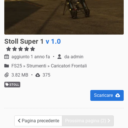
Stoll Super 1
v 1.0
aggiunto 1 anno fa
da
admin
FS25
»
Strumenti » Caricatori Frontali
3.82 MB
375
STOLL
Scaricare
Pagina precedente
Prossima pagina (2)