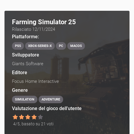
Farming Simulator 25
Rilasciato 12/11/2024
Piattaforme:
PS5
XBOX-SERIES-X
PC
MACOS
Sviluppatore
Giants Software
Editore
Focus Home Interactive
Genere
SIMULATION
ADVENTURE
Valutazione del gioco dell'utente
4
/5, basato su
21
voti