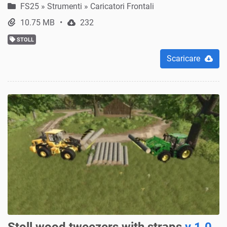
FS25
»
Strumenti » Caricatori Frontali
10.75 MB
232
STOLL
Scaricare
Stoll wood tweezers with straps
v 1.0