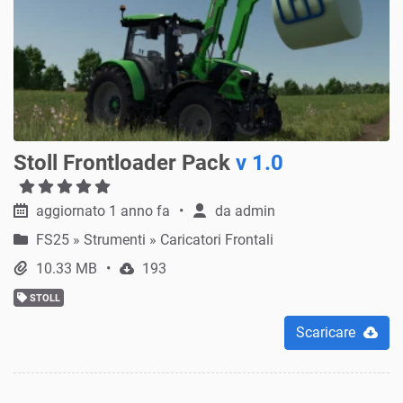
Stoll Frontloader Pack
v 1.0
aggiornato 1 anno fa
da
admin
FS25
»
Strumenti » Caricatori Frontali
10.33 MB
193
STOLL
Scaricare