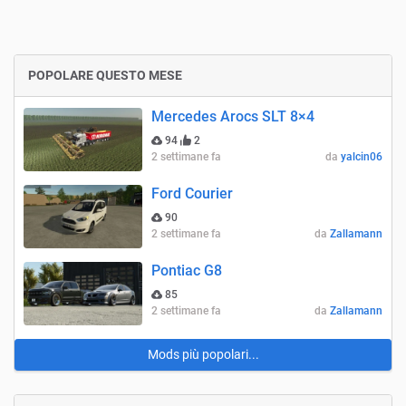
POPOLARE QUESTO MESE
Mercedes Arocs SLT 8×4
94
2
2 settimane fa
da
yalcin06
Ford Courier
90
2 settimane fa
da
Zallamann
Pontiac G8
85
2 settimane fa
da
Zallamann
Mods più popolari...