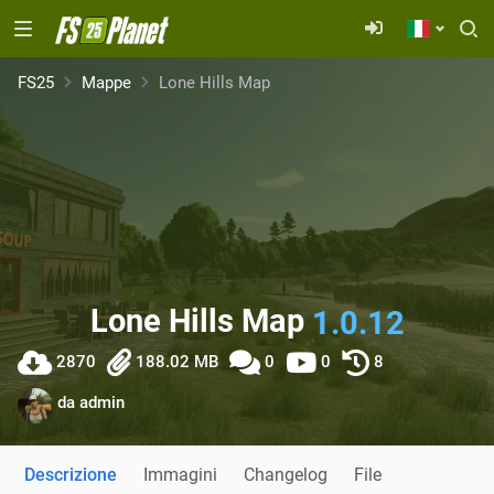
FS25
Mappe
Lone Hills Map
Lone Hills Map
1.0.12
2870
188.02 MB
0
0
8
da
admin
Descrizione
Immagini
Changelog
File