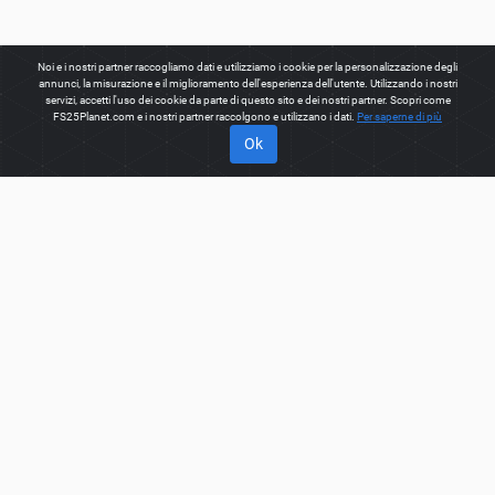
Noi e i nostri partner raccogliamo dati e utilizziamo i cookie per la personalizzazione degli
annunci, la misurazione e il miglioramento dell'esperienza dell'utente. Utilizzando i nostri
servizi, accetti l'uso dei cookie da parte di questo sito e dei nostri partner. Scopri come
FS25Planet.com e i nostri partner raccolgono e utilizzano i dati.
Per saperne di più
Ok
INFORMAZIONI SU
Benvenuti su FS25Planet.com - uno dei posti migliori per
ottenere
FS25 Maps Mods.
Il nostro sito fornisce una grande
piattaforma per i creatori di mod per creare, condividere,
migliorare le loro modifiche con il mondo intero. Gli utenti
abituali hanno anche la possibilità di trovare le migliori
FS25
Maps Mods
da scaricare velocemente e gratuitamente.
FS25PLANET.COM
Politica sulla privacy