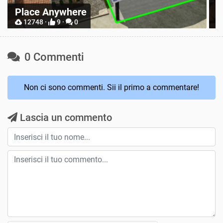
Place Anywhere
M
12748 ·
9 ·
0
0 Commenti
Non ci sono commenti. Sii il primo a commentare!
Lascia un commento