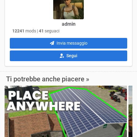
admin
12241
mods |
41
seguaci
Invia messaggio
Segui
Ti potrebbe anche piacere »
Z