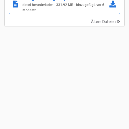
direct herunterladen · 331.92 MB · hinzugefügt. vor 6
Monaten
Ältere Dateien