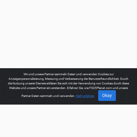
Wir und unsere Partner sammeln Daten und verwenden Cookies zur
Anzeigenpersonalisierung, Messung und Verbesserung der Benutzerfreundlichkeit. Durch
die Nutzung unserer Dienste erklären Sie sich mit der Verwendung von Cookies durch diese
Website und unsere Partner einverstanden. Erfahren Sie, wie FS25Planet.com und unsere
Okay
Partner Daten sammeln und verwenden.
Mehr erfahren
ÜBER
Willkommen auf FS25Planet.com - einer der besten Orte, um
FS25 Maps Mods
zu bekommen
.
Unsere Website bietet eine