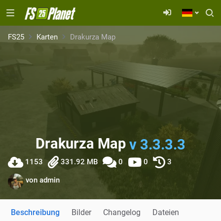
FS25
Karten
Drakurza Map
Drakurza Map
v 3.3.3.3
1153
331.92 MB
0
0
3
von
admin
Beschreibung
Bilder
Changelog
Dateien