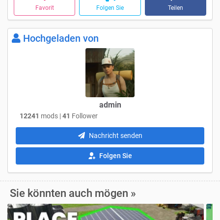
Favorit
Folgen Sie
Teilen
Hochgeladen von
admin
12241
mods |
41
Follower
Nachricht senden
Folgen Sie
Sie könnten auch mögen »