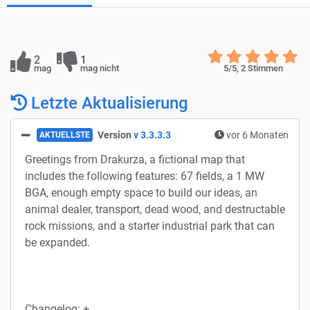
2
1
mag
mag nicht
5
/5,
2
Stimmen
Letzte Aktualisierung
Version
v 3.3.3.3
vor 6 Monaten
AKTUELLSTE
Greetings from Drakurza, a fictional map that
includes the following features: 67 fields, a 1 MW
BGA, enough empty space to build our ideas, an
animal dealer, transport, dead wood, and destructable
rock missions, and a starter industrial park that can
be expanded.
Changelog: +